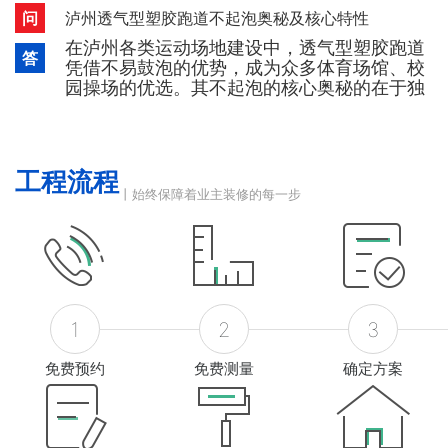
裂、鼓泡现象的发生，同时兼具常规PU与丙烯
问
泸州透气型塑胶跑道不起泡奥秘及核心特性
酸材料的优良特性，适配泸州室内外各类篮球
在泸州各类运动场地建设中，透气型塑胶跑道
场建设需求。硅PU篮球场的核心优越性能如
答
凭借不易鼓泡的优势，成为众多体育场馆、校
下：优越耐候性：可抵御紫外线、臭氧、雨水
园操场的优选。其不起泡的核心奥秘的在于独
及高低温气候等环境
特的结构设计与材料搭配，具体如下：透气型
塑胶跑道底层采用单液型PU与弹性橡胶颗粒相
结合，属于环保型产品，具备优异的透气功
能。在泸州高温天气下，地基产生的蒸汽可快
工程流程
速散发，无法聚集形成蒸汽压力，从而从根源
丨始终保障着业主装修的每一步
上避免了鼓泡现象的发生，
1
2
3
免费预约
免费测量
确定方案