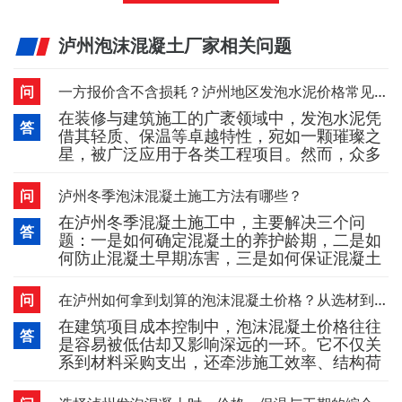
泸州泡沫混凝土厂家相关问题
问
一方报价含不含损耗？泸州地区发泡水泥价格常见问法不够细
在装修与建筑施工的广袤领域中，发泡水泥凭
答
借其轻质、保温等卓越特性，宛如一颗璀璨之
星，被广泛应用于各类工程项目。然而，众多
人士在询价环节常常容易疏忽关键细节，其中
“一方报价是否包含损耗” 这一要点，犹如隐藏
问
泸州冬季泡沫混凝土施工方法有哪些？
在迷雾中的暗礁，一旦忽视，往往会使后期预
在泸州冬季混凝土施工中，主要解决三个问
算如脱缰之马，超出预期。因此，深入了解武
答
题：一是如何确定混凝土的养护龄期，二是如
汉发泡水泥价格的常见问法，无疑是精准估算
何防止混凝土早期冻害，三是如何保证混凝土
成本、有效规避纠纷的关键密钥。一、
后期强度和耐久性满足要求。下面小编就给大
家介绍一下冬季泡沫混凝土施工方法。一、蓄
问
在泸州如何拿到划算的泡沫混凝土价格？从选材到施工的完整攻略
热法主要用于气温小于10℃左右，结构比较厚
在建筑项目成本控制中，泡沫混凝土价格往往
大的工程。做法是：对原材料(水、砂、石)进
答
是容易被低估却又影响深远的一环。它不仅关
行加热，使混凝土在搅拌、运输和浇灌以后，
系到材料采购支出，还牵涉施工效率、结构荷
还储备有相当的热量，以使水泥水
载和后期维护等多个维度。想要真正拿到划算
的泸州泡沫混凝土价格，不能只看每立方米的