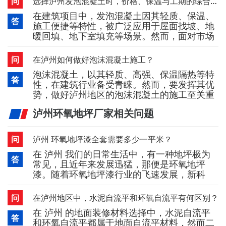
问
选择泸州发泡混凝土时，价格、保温与工期的综合权衡
报价数字，而需从选材标准、应用场景到施工
在建筑项目中，发泡混凝土因其轻质、保温、
配合进行系统考量。首先，明确工程需求是合
答
施工便捷等特性，被广泛应用于屋面找坡、地
理控价的前提。不同部位对泡沫混凝土的密
暖回填、地下室填充等场景。然而，面对市场
度、强度和流动性要求差异较大——屋
上差异较大的泸州发泡混凝土价格，采购方往
往需要在成本、性能与进度之间做出合理平
问
在泸州如何做好泡沫混凝土施工？
衡，而非单纯追求低价。首先，发泡混凝土价
泡沫混凝土，以其轻质、高强、保温隔热等特
格受原材料、密度等级和施工方式影响较大。
答
性，在建筑行业备受青睐。然而，要发挥其优
密度越低，材料用量虽减少，但强度相应下
势，做好泸州地区的泡沫混凝土的施工至关重
降；若为满足承载要求而提高配比，成本
要。以下是一些实用的施工指南，帮助您打造
泸州环氧地坪厂家相关问题
出既美观又耐用的泡沫混凝土工程。一、前期
准备：细致入微，基础为王施工前，确保施工
区域清洁无杂物，地基平整坚实。根据设计要
问
泸州 环氧地坪漆全套需要多少一平米？
求，计算所需材料比例，包括水泥、水、发泡
在 泸州 我们的日常生活中，有一种地坪极为
剂等，确保每一步都建立在坚实的基
答
常见，且近年来发展迅猛，那便是环氧地坪
漆。随着环氧地坪漆行业的飞速发展，新科
技、新技术、新产品不断涌现，市场竞争也愈
发激烈。借着这股发展潮流，中国的地坪漆行
问
在泸州地区中，水泥自流平和环氧自流平有何区别？
业从无到有，如今已取得重大突破。越来越多
在 泸州 的地面装修材料选择中，水泥自流平
位于 泸州 的工厂、地下车库、地下室、办公
答
和环氧自流平都属于地面自流平材料，然而二
室等场所，都开始使用环氧地坪漆，在生活中