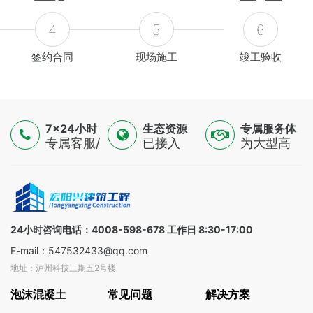
4
5
6
签约合同
现场施工
竣工验收
7×24小时
生态资源
专属服务体
服务
专属客服/
已接入
验
为大型高
技术专家/
16500+认
端制造
金融顾问
证供应
业，提供
三线支持
商，覆盖
一对一解
全球
决方案
100+国家
24小时咨询电话：4008-598-678 工作日 8:30-17:00
E-mail：547532433@qq.com
地址：泸州科技三期五2号楼
泡沫混凝土
常见问题
解决方案