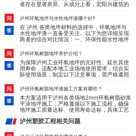
者存在显著差异。从成分上看，宏阳兴建筑的
随处可见。现在，有些朋友
水泥自流平主要由水泥、石英砂以及其他添加
剂构成；而环氧自流平则是由环氧树脂、固化
问
泸州环氧地坪与水性地坪漆哪个好?
剂和填料组成。基于成分的不同，在性能方
在 泸州 各类地坪材料的选择中，环氧地坪与
面，环氧自流平在耐磨性、耐腐蚀性以及抗压
答
水性地坪漆一直备受关注。以下为您详细呈现
强度等方面，相较于水泥自流平更为出色。施
两者的综合对比情况：一、环保性能水性地坪
工过程也大不相同。宏阳兴建筑环氧
漆宏阳兴建筑水性地坪漆以水作为溶剂，其
VOC（挥发性有机化合物）含量极低，几乎没
问
泸州环氧树脂地坪养护介绍？
有刺激性气味，无毒无害，完全符合环保标
为保障泸州工业环氧地坪的完好性、延长其使
准。这种特性使得它特别适用于 泸州 对空气
答
用寿命，适配本地工业场地使用需求，结合实
质量较为敏感的场所，如家庭、医院、学校
际使用场景，制定以下注意事项，需严格遵照
等。环氧地坪漆（油性）
执行：一、人员通行规范1. 建议进入泸州工业
地坪区域的行人，在现场条件允许的情况下穿
问
泸州环氧树脂地坪漆施工方案有哪些？
着软底鞋；进入前务必清理干净鞋底附着的砂
本方案适用于泸州各类场地2mm环氧树脂砂浆
粒等硬质杂物，有效减少锐利物体对地坪表面
答
平涂地坪施工，严格遵循以下施工流程，确保
的划伤，降低地坪磨损。二、物品搬运与重物
地坪施工质量达标、使用寿命达标，具体工艺
管控2. 搬运各类物
步骤如下：1. 基面处理施工前，对泸州施工场
泸州塑胶工程相关问题
地的基层进行全面彻底检查，采用无尘打磨机
对基层进行全面打磨处理。重点清除基层表面
的尘土、松动的混凝土表层、油脂、水泥浆、