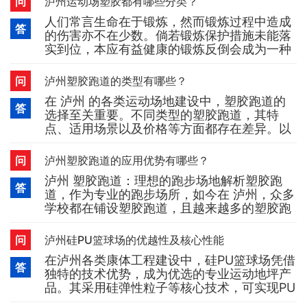
问
泸州运动场塑胶都有哪些分类？
腻子等各类可能影响涂层粘结强度的杂质，直
人们常言生命在于锻炼，然而锻炼过程中造成
至基层密实、表面无
答
的伤害亦不在少数。倘若锻炼保护措施未能落
实到位，本应有益健康的锻炼反倒会成为一种
负担。正因如此，塑胶运动场在 泸州 应运而
生，旨在保护人们免受锻炼带来的伤害。而塑
问
泸州塑胶跑道的类型有哪些？
胶运动场最为关键的构成部分便是塑胶跑道，
在 泸州 的各类运动场地建设中，塑胶跑道的
这一点众人皆知。但塑胶跑道究竟包含哪些种
答
选择至关重要。不同类型的塑胶跑道，其特
类？又该如何区分呢？跑道类型依据跑道的结
点、适用场景以及价格等方面都存在差异。以
构差异，可将其分为透气跑道、复
下为您详细介绍几种常见的塑胶跑道：1. 预制
构件型塑胶跑道与全塑型塑胶跑道预制构件型
问
泸州塑胶跑道的应用优势有哪些？
塑胶跑道和全塑型塑胶跑道在田径运动场中较
泸州 塑胶跑道：理想的跑步场地解析塑胶跑
为常见。这两种类型的塑胶跑道，以其卓越的
答
道，作为专业的跑步场所，如今在 泸州，众多
性能和良好的使用体验，为专业运动员提供了
学校都在铺设塑胶跑道，且越来越多的塑胶跑
优质的运动场地。它们具备出色
道面向公众开放。虽然塑胶跑道的数量有所增
长，但并非所有跑道都达到高标准。部分塑胶
问
泸州硅PU篮球场的优越性及核心性能
跑道只能算是简单铺设了塑胶，厚度不均，塑
在泸州各类康体工程建设中，硅PU篮球场凭借
胶下方还存在孔洞，接缝处外露。在这样的场
答
独特的技术优势，成为优选的专业运动地坪产
地跑步，时常会出现脚步踩空的情况。还有不
品。其采用硅弹性粒子等核心技术，可实现PU
少塑胶跑道因长期缺乏维
材料直接在混凝土地面施工，从根源上避免开