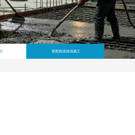
程
塑胶跑道操场施工