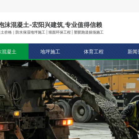
泡沫混凝土-宏阳兴建筑,专业值得信赖
土价格｜防水保湿地坪施工 | 墙面环保工程 | 塑胶跑道操场施工
沫混凝土
地坪施工
体育工程
新闻