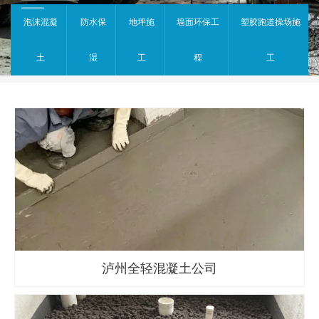
泡沫混凝
防水保
地坪施
墙面环保工
塑胶跑道操场施
土
湿
工
程
工
泸州全轻混凝土公司