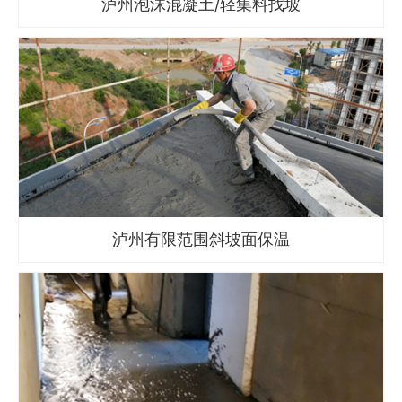
泸州泡沫混凝土/轻集料找坡
泸州有限范围斜坡面保温