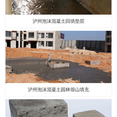
泸州泡沫混凝土回填垫层
泸州泡沫混凝土园林假山填充