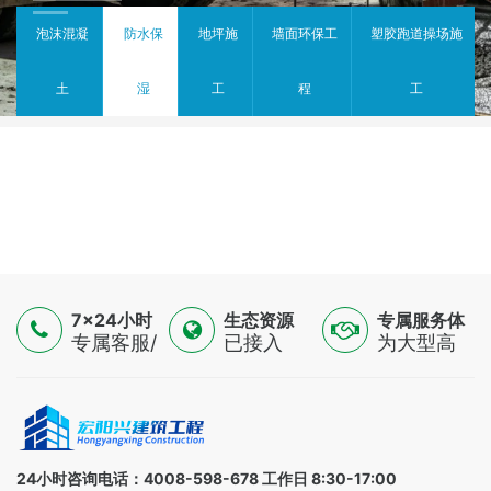
泡沫混凝
防水保
地坪施
墙面环保工
塑胶跑道操场施
土
湿
工
程
工
7×24小时
生态资源
专属服务体
服务
专属客服/
已接入
验
为大型高
技术专家/
16500+认
端制造
金融顾问
证供应
业，提供
三线支持
商，覆盖
一对一解
全球
决方案
100+国家
24小时咨询电话：4008-598-678 工作日 8:30-17:00