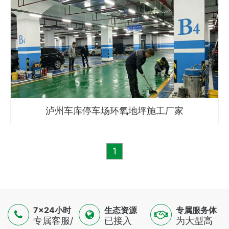
泸州车库停车场环氧地坪施工厂家
1
7×24小时
生态资源
专属服务体
服务
专属客服/
已接入
验
为大型高