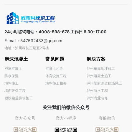
技术专家/
16500+认
端制造
金融顾问
证供应
业，提供
三线支持
商，覆盖
一对一解
全球
决方案
100+国家
24小时咨询电话：4008-598-678 工作日 8:30-17:00
E-mail：547532433@qq.com
地址：泸州科技三期五2号楼
泡沫混凝土
常见问题
解决方案
泡沫混凝土
混凝土相关
泸州车库地坪施工
防水保湿
体育设施工程
泸州混凝土施工
地坪施工
地坪施工相关
泸州塑胶跑道操场施工
墙面环保工程
泸州防水工程
塑胶跑道操场施工
泸州商业装修
关注我们的微信公众号
官方公众号
官方小程序
客服微信