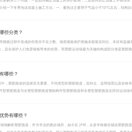
主要解决三个问题：一是如何确定混凝土的养护龄期，二是如何防止混凝土早期冻害
介绍一下冬季泡沫混凝土施工方法。一、蓄热法主要用于气温小于10℃左右，结构比
土在搅拌、运输和浇灌以后，还储备有相当的热量，以使水泥水
哪些分类？
而锻炼过程中造成的伤害亦不在少数。倘若锻炼保护措施未能落实到位，本应有益健
而生，旨在保护人们免受锻炼带来的伤害。而塑胶运动场最为关键的构成部分便是塑胶
呢？跑道类型依据跑道的结构差异，可将其分为透气跑道、复
有哪些？
建设中，塑胶跑道的选择至关重要。不同类型的塑胶跑道，其特点、适用场景以及价格
制构件型塑胶跑道与全塑型塑胶跑道预制构件型塑胶跑道和全塑型塑胶跑道在田径运动场
验，为专业运动员提供了优质的运动场地。它们具备出色
优势有哪些？
步场地解析塑胶跑道，作为专业的跑步场所，如今在 泸州，众多学校都在铺设塑胶跑