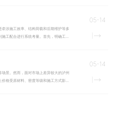
05-14
还牵涉施工效率、结构荷载和后期维护等多
到施工配合进行系统考量。首先，明确工程
05-14
等场景。然而，面对市场上差异较大的泸州
土价格受原材料、密度等级和施工方式影响