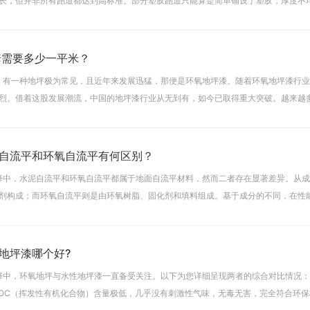
长，但并非所有跑道都达到高标准。部分塑胶跑道只能算是简单铺设了塑胶，厚度不
现脚步踩空的情况。还有不少塑胶跑道因长期缺乏维
套需要多少一平米？
中，有一种地坪极为常见，且近年来发展迅猛，那便是环氧地坪漆。随着环氧地坪漆行
烈。借着这股发展潮流，中国的地坪漆行业从无到有，如今已取得重大突破。越来越多
环氧地坪漆，在生活中随处可见。现在，有些朋友
自流平和环氧自流平有何区别？
选择中，水泥自流平和环氧自流平都属于地面自流平材料，然而二者存在显著差异。从
剂构成；而环氧自流平则是由环氧树脂、固化剂和填料组成。基于成分的不同，在性
水泥自流平更为出色。施工过程也大不相同。宏阳兴建筑环氧
地坪漆哪个好?
选择中，环氧地坪与水性地坪漆一直备受关注。以下为您详细呈现两者的综合对比情况
VOC（挥发性有机化合物）含量极低，几乎没有刺激性气味，无毒无害，完全符合环保