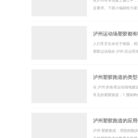
在泸州冬季混凝土施工中，
足要求。下面小编就给大家
砂、石)进行加热，使混凝
泸州运动场塑胶都有
人们常言生命在于锻炼，然
塑胶运动场在 泸州 应运
含哪些种类？又该如何区分
泸州塑胶跑道的类型
在 泸州 的各类运动场地
常见的塑胶跑道：1. 预
卓越的性能和良好的使用体
泸州塑胶跑道的应用
泸州 塑胶跑道：理想的跑