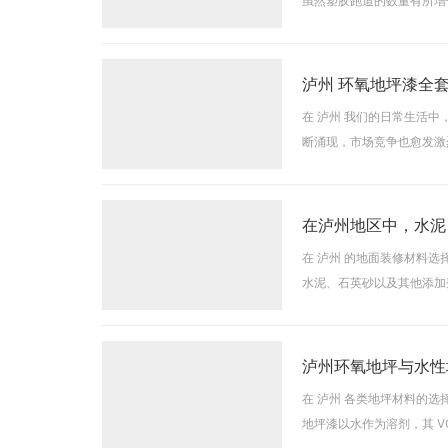
虽然塑胶跑道的数量有所增
这样的场地跑步，时常会出
泸州 环氧地坪漆全
在 泸州 我们的日常生活
断涌现，市场竞争也愈发激
办公室等场所，都开始使用
在泸州地区中，水泥
在 泸州 的地面装修材料
水泥、石英砂以及其他添加
及抗压强度等方面，相较于
泸州环氧地坪与水性
在 泸州 各类地坪材料的
地坪漆以水作为溶剂，其 