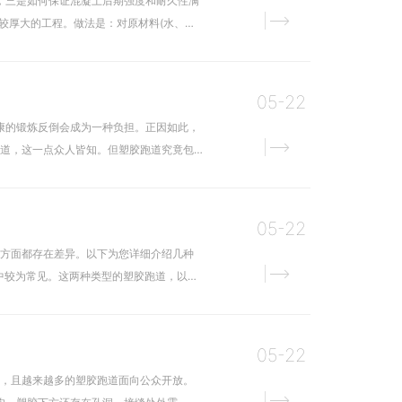
，三是如何保证混凝土后期强度和耐久性满
较厚大的工程。做法是：对原材料(水、
05-22
康的锻炼反倒会成为一种负担。正因如此，
跑道，这一点众人皆知。但塑胶跑道究竟包
05-22
等方面都存在差异。以下为您详细介绍几种
中较为常见。这两种类型的塑胶跑道，以其
05-22
道，且越来越多的塑胶跑道面向公众开放。