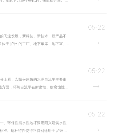
均，塑胶下方还存在孔洞，接缝处外露。在
05-22
业的飞速发展，新科技、新技术、新产品不
位于 泸州 的工厂、地下车库、地下室、
05-22
成分上看，宏阳兴建筑的水泥自流平主要由
能方面，环氧自流平在耐磨性、耐腐蚀性以
05-22
：一、环保性能水性地坪漆宏阳兴建筑水性
标准。这种特性使得它特别适用于 泸州 对