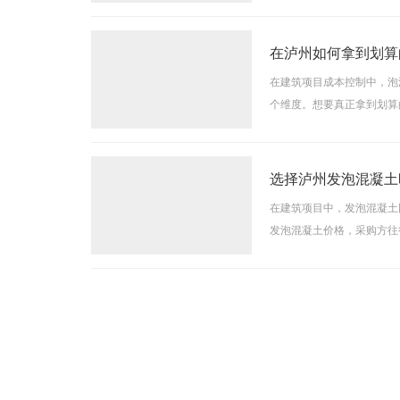
空气质量较为敏感的场所，
在泸州如何拿到划算
在建筑项目成本控制中，泡
个维度。想要真正拿到划算
需求是合理控价的前提。不
选择泸州发泡混凝土
在建筑项目中，发泡混凝土
发泡混凝土价格，采购方往
较大。密度越低，材料用量