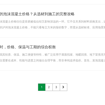
如家庭、医院、学校等。环氧地坪漆（油性）
的泡沫混凝土价格？从选材到施工的完整攻略
沫混凝土价格往往是容易被低估却又影响深远的一环。它不仅关系到材料采购支出，
的泸州泡沫混凝土价格，不能只看每立方米的报价数字，而需从选材标准、应用场景
同部位对泡沫混凝土的密度、强度和流动性要求差异较大——屋
时，价格、保温与工期的综合权衡
因其轻质、保温、施工便捷等特性，被广泛应用于屋面找坡、地暖回填、地下室填充
往需要在成本、性能与进度之间做出合理平衡，而非单纯追求低价。首先，发泡混凝
虽减少，但强度相应下降；若为满足承载要求而提高配比，成本
1
2
3