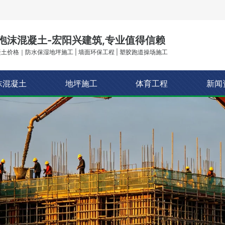
泡沫混凝土-宏阳兴建筑,专业值得信赖
土价格｜防水保湿地坪施工 | 墙面环保工程 | 塑胶跑道操场施工
沫混凝土
地坪施工
体育工程
新闻