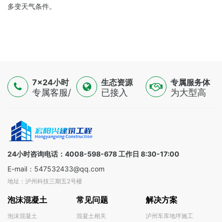
多变天气条件。
7×24小时
生态资源
专属服务体
服务
专属客服/
已接入
验
为大型高
技术专家/
16500+认
端制造
金融顾问
证供应
业，提供
三线支持
商，覆盖
一对一解
全球
决方案
100+国家
24小时咨询电话：4008-598-678 工作日 8:30-17:00
E-mail：547532433@qq.com
地址：泸州科技三期五2号楼
泡沫混凝土
常见问题
解决方案
泡沫混凝土
混凝土相关
泸州车库地坪施工